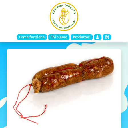
Come funziona
Chi siamo
Produttori
Indietro
Avanti