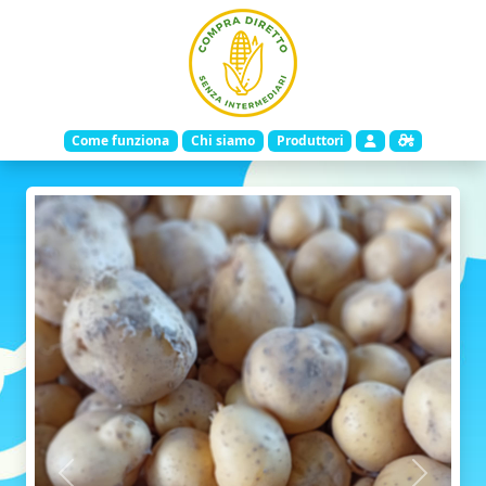
Come funziona
Chi siamo
Produttori
Indietro
Avanti